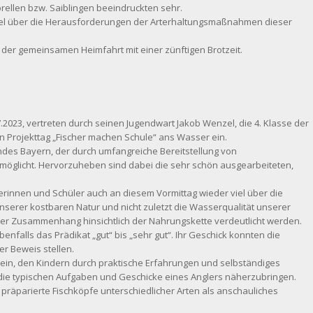
rellen bzw. Saiblingen beeindruckten sehr.
viel über die Herausforderungen der Arterhaltungsmaßnahmen dieser
der gemeinsamen Heimfahrt mit einer zünftigen Brotzeit.
.2023, vertreten durch seinen Jugendwart Jakob Wenzel, die 4. Klasse der
n Projekttag „Fischer machen Schule“ ans Wasser ein.
andes Bayern, der durch umfangreiche Bereitstellung von
rmöglicht. Hervorzuheben sind dabei die sehr schön ausgearbeiteten,
erinnen und Schüler auch an diesem Vormittag wieder viel über die
serer kostbaren Natur und nicht zuletzt die Wasserqualität unserer
der Zusammenhang hinsichtlich der Nahrungskette verdeutlicht werden.
enfalls das Prädikat „gut“ bis „sehr gut“. Ihr Geschick konnten die
er Beweis stellen.
s sein, den Kindern durch praktische Erfahrungen und selbständiges
ie typischen Aufgaben und Geschicke eines Anglers näherzubringen.
räparierte Fischköpfe unterschiedlicher Arten als anschauliches