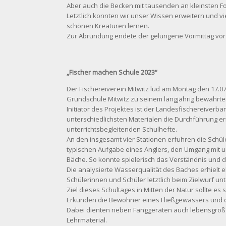
Aber auch die Becken mit tausenden an kleinsten Fo
Letztlich konnten wir unser Wissen erweitern und 
schönen Kreaturen lernen.
Zur Abrundung endete der gelungene Vormittag vor 
„Fischer machen Schule 2023“
Der Fischereiverein Mitwitz lud am Montag den 17.07
Grundschule Mitwitz zu seinem langjährig bewährte
Initiator des Projektes ist der Landesfischereiverb
unterschiedlichsten Materialen die Durchführung e
unterrichtsbegleitenden Schulhefte.
An den insgesamt vier Stationen erfuhren die Schül
typischen Aufgabe eines Anglers, den Umgang mit un
Bäche. So konnte spielerisch das Verständnis und 
Die analysierte Wasserqualität des Baches erhielt eb
Schülerinnen und Schüler letztlich beim Zielwurf unt
Ziel dieses Schultages in Mitten der Natur sollte e
Erkunden die Bewohner eines Fließgewässers und d
Dabei dienten neben Fanggeräten auch lebensgroß p
Lehrmaterial.