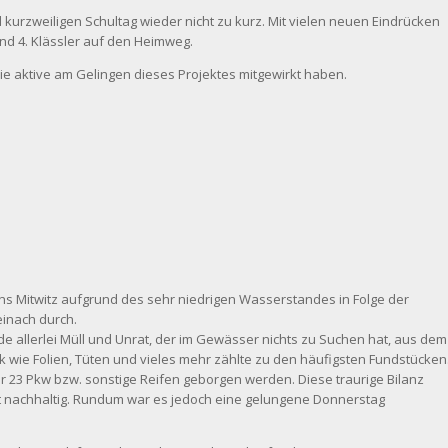
urzweiligen Schultag wieder nicht zu kurz. Mit vielen neuen Eindrücken
und 4. Klässler auf den Heimweg.
die aktive am Gelingen dieses Projektes mitgewirkt haben.
ins Mitwitz aufgrund des sehr niedrigen Wasserstandes in Folge der
inach durch.
de allerlei Müll und Unrat, der im Gewässer nichts zu Suchen hat, aus dem
 wie Folien, Tüten und vieles mehr zählte zu den häufigsten Fundstücken
 23 Pkw bzw. sonstige Reifen geborgen werden. Diese traurige Bilanz
unft nachhaltig. Rundum war es jedoch eine gelungene Donnerstag