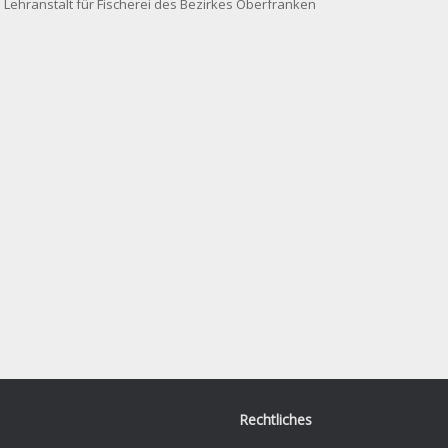
Lehranstalt für Fischerei des Bezirkes Oberfranken
Rechtliches