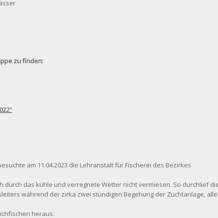
ässer
uppe zu finden:
2022“
besuchte am 11.04.2023 die Lehranstalt für Fischerei des Bezirkes
ch durch das kühle und verregnete Wetter nicht vermiesen. So durchlief di
sleiters während der zirka zwei stündigen Begehung der Zuchtanlage, alle
Laichfischen heraus.