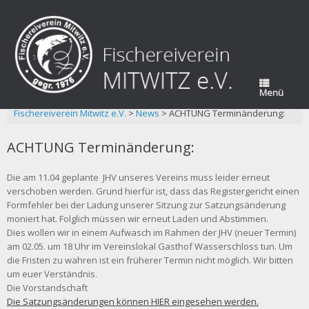
Zum
Inhalt
springen
Menü
Fischereiverein Mitwitz e.V.
>
News
>
ACHTUNG Terminänderung:
ACHTUNG Terminänderung:
Die am 11.04 geplante JHV unseres Vereins muss leider erneut
verschoben werden. Grund hierfür ist, dass das Registergericht einen
Formfehler bei der Ladung unserer Sitzung zur Satzungsänderung
moniert hat. Folglich müssen wir erneut Laden und Abstimmen.
Dies wollen wir in einem Aufwasch im Rahmen der JHV (neuer Termin)
am 02.05. um 18 Uhr im Vereinslokal Gasthof Wasserschloss tun. Um
die Fristen zu wahren ist ein früherer Termin nicht möglich. Wir bitten
um euer Verständnis.
Die Vorstandschaft
Die Satzungsänderungen können HIER eingesehen werden.