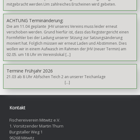
mitgebracht werden.Um zahlreiches Erscheinen wird gebeten.
ACHTUNG Terminänderung:
Die am 11.04 geplante JHV unseres Vereins muss leider erneut
verschoben werden. Grund hierfür ist, dass das Registergericht einen
Formfehler bei der Ladung unserer Sitzung zur Satzungsänderung
moniert hat. Folglich müssen wir erneut Laden und Abstimmen. Dies
wollen wir in einem Aufwasch im Rahmen der JHV (neuer Termin) am
02.05. um 18 Uhr im Vereinslokal […]
Termine Frühjahr 2026
21.03 ab 8 Uhr Abfschen Teich 2 an unserer Teichanlage
[…]
Kontakt
Fischereiverein Mitwitz e.V.
1. Vorsitzender Martin Thurn
Burgstaller Weg 1
96268 Mitwitz